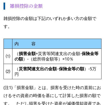
雑損控除の金額
雑損控除の金額は下記のいずれか多い方の金額で
す。
内 容
（
損害金額
+災害等関連支出の金額-
保険金等
⑴
の額
）-（総所得金額等）×10％
（
災害関連支出の金額
–
保険金等の額
）-5万
⑵
円
(注1)「損害金額」とは、損害を受けた時の直前にお
けるその資産の時価を基にして計算した損害の額で
す。 ただし損害を受けた資産が減価償却資産であ