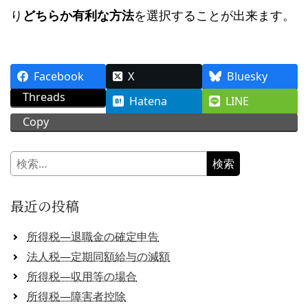
り
どちらか有利な方法
を選択することが出来ます。
Facebook
X
Bluesky
Threads
Hatena
LINE
Copy
検
索:
最近の投稿
所得税―退職金の確定申告
法人税―定期同額給与の減額
所得税―収用等の場合
所得税―障害者控除