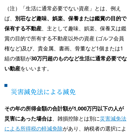
（注）「生活に通常必要でない資産」とは、例え
ば、
別荘など趣味、娯楽、保養または鑑賞の目的で
保有する不動産
、主として趣味、娯楽、保養又は鑑
賞の目的で所有する不動産以外の資産 (ゴルフ会員
権など)及び、貴金属、書画、骨董など1個または1
組の価額が
30万円超のものなど生活に通常必要でな
い動産
をいいます。
災害減免法による減免
その年の所得金額の合計額が1,000万円以下の人が
災害にあった場合は
、雑損控除とは別に
災害減免法
による所得税の軽減免除
があり、納税者の選択によ