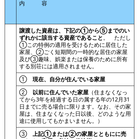
内 容
譲渡した資産は、下記の①から⑤までのい
ずれかに該当する資産であること
。 ただし
①この特例の適用を受けるために居住した
家屋、➁ごく短期間の一時的な居住の家屋
及び③趣味、娯楽または保養のために所有
する別荘には適用されません。
①
現在、自分が住んでいる家屋
➁
以前に住んでいた家屋
（住まなくなっ
てから3年を経過する日の属する年の12月31
日までに売る場合に限ります。なお、その家
屋は、住まなくなった日以後、どのような用
途に使用してもかまいません。）
③
上記①または➁の家屋とともにに売