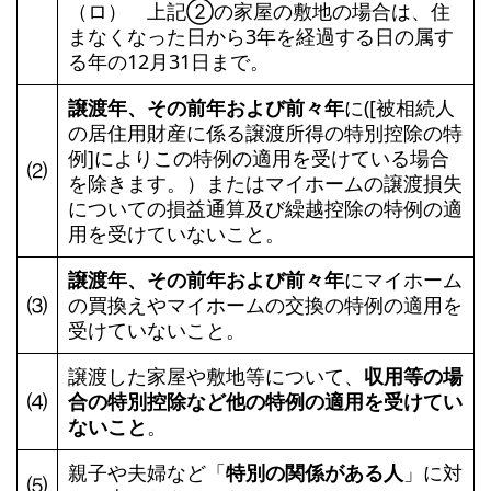
（ロ） 上記➁の家屋の敷地の場合は、住
まなくなった日から3年を経過する日の属す
る年の12月31日まで。
譲渡年、その前年および前々年
に([被相続人
の居住用財産に係る譲渡所得の特別控除の特
例]によりこの特例の適用を受けている場合
⑵
を除きます。）またはマイホームの譲渡損失
についての損益通算及び繰越控除の特例の適
用を受けていないこと。
譲渡年、その前年および前々年
にマイホーム
⑶
の買換えやマイホームの交換の特例の適用を
受けていないこと。
譲渡した家屋や敷地等について、
収用等の場
⑷
合の特別控除など他の特例の適用を受けてい
ないこと
。
親子や夫婦など「
特別の関係がある人
」に対
⑸