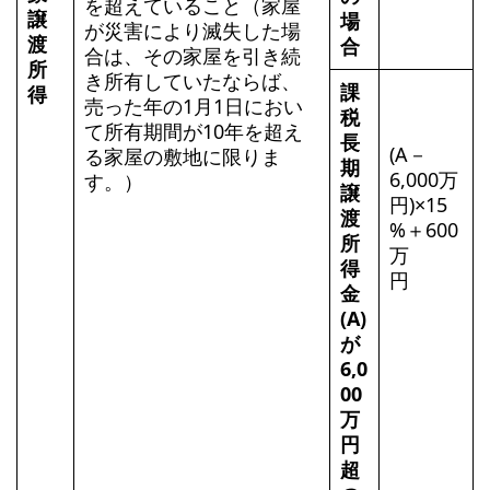
を超えていること（家屋
譲
場
が災害により滅失した場
渡
合
合は、その家屋を引き続
所
き所有していたならば、
課
得
売った年の1月1日におい
税
て所有期間が10年を超え
長
(A－
る家屋の敷地に限りま
期
6,000万
す。）
譲
円)×15
渡
%＋600
所
万
得
円
金
(A)
が
6,0
00
万
円
超