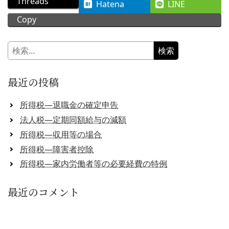
Threads
Hatena
LINE
Copy
検
索:
最近の投稿
所得税―退職金の確定申告
法人税―定期同額給与の減額
所得税―収用等の場合
所得税―障害者控除
所得税―家内労働者等の必要経費の特例
最近のコメント