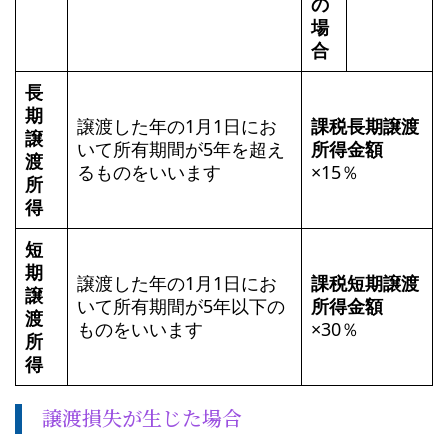
の
場
合
長
期
譲渡した年の1月1日にお
課税長期譲渡
譲
いて所有期間が5年を超え
所得金額
渡
るものをいいます
×15％
所
得
短
期
譲渡した年の1月1日にお
課税短期譲渡
譲
いて所有期間が5年以下の
所得金額
渡
ものをいいます
×30％
所
得
譲渡損失が生じた場合