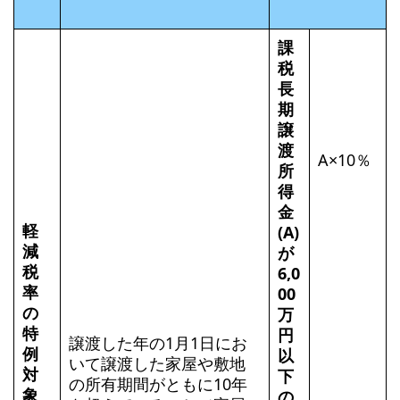
課
税
長
期
譲
渡
A×10％
所
得
金
軽
(A)
減
が
税
6,0
率
00
の
万
特
円
譲渡した年の1月1日にお
例
以
いて譲渡した家屋や敷地
対
下
の所有期間がともに10年
象
の