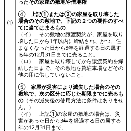
ったその家屋の敷地や借地権
➃
上記①または➁の家屋を取り壊した
場合のその敷地で、下記の２つの要件のすべ
⑴
てに当てはまるもの
。
（イ） その敷地の譲渡契約が、家屋を取り
壊した日から1年以内に締結され、かつ、住
まなくなった日から3年を経過する日の属す
る年の12月31日までに売ること。
（ロ） 家屋を取り壊してから譲渡契約を締
結した日まで、その敷地を貸駐車場などその
他の用に供していないこと。
⑤
家屋が災害により滅失した場合のその
敷地で、次の区分に応じた期限までに売るも
の
（その滅失後の使用方法に条件はありませ
ん。）
（イ） 上記①の家屋の敷地の場合は、災
害があった日から3年を経過する日の属する
年の12月31日まで。