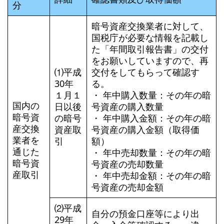
分
暗号資産交換業者に対して、
国税庁が必要な情報を記載し
た「年間取引報告書」の交付
をお願いしていますので、再
⑴平成
交付をしてもらって確認す
30年
る。
１月１
・ 年中購入数量：その年の暗
国内の
日以後
号資産の購入数量
暗号資
の暗号
・ 年中購入金額：その年の暗
産交換
資産取
号資産の購入金額（取得価
業者を
引
額）
通じた
・ 年中売却数量：その年の暗
暗号資
号資産の売却数量
産取引
・ 年中売却金額：その年の暗
号資産の売却金額
⑵平成
自分の預金口座等により出
29年