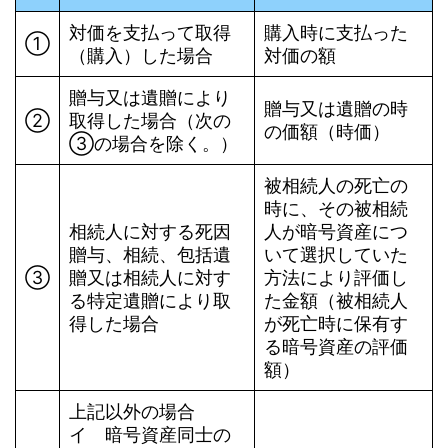
対価を支払って取得
購入時に支払った
①
（購入）した場合
対価の額
贈与又は遺贈により
贈与又は遺贈の時
➁
取得した場合（次の
の価額（時価）
③の場合を除く。）
被相続人の死亡の
時に、その被相続
相続人に対する死因
人が暗号資産につ
贈与、相続、包括遺
いて選択していた
➂
贈又は相続人に対す
方法により評価し
る特定遺贈により取
た金額（被相続人
得した場合
が死亡時に保有す
る暗号資産の評価
額）
上記以外の場合
イ 暗号資産同士の