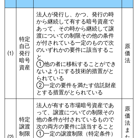
法人が発行し、かつ、発行の時
から継続して有する暗号資産で
あって、その時から継続して譲
渡についての制限その他の条件
特定
が付されている一定のもので次
自己
原
のいずれかの要件に該当するこ
⑴
発行
価
と
暗号
法
①他の者に移転することができ
資産
ないようにする技術的措置がと
られている
➁一定の要件を満たす信託財産
とする措置がとられている
法人が有する市場暗号資産であ
原
って、譲渡についての制限その
価
特定
他の条件が付されているもので
法
譲渡
次の両方の要件に該当すること
ま
制限
①一定の譲渡制限（特定条件）
⑵
た