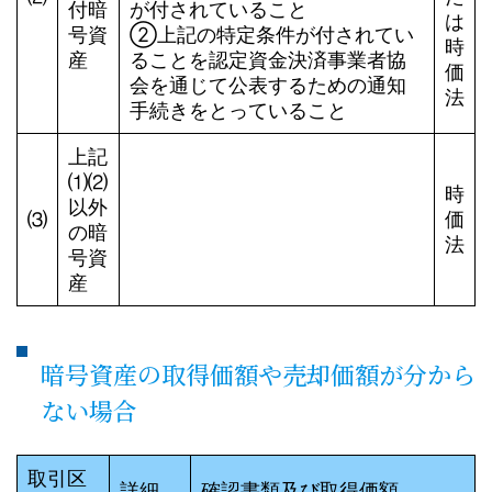
付暗
が付されていること
は
号資
➁上記の特定条件が付されてい
時
産
ることを認定資金決済事業者協
価
会を通じて公表するための通知
法
手続きをとっていること
上記
⑴⑵
時
以外
⑶
価
の暗
法
号資
産
暗号資産の取得価額や売却価額が分から
ない場合
取引区
詳細
確認書類及び取得価額