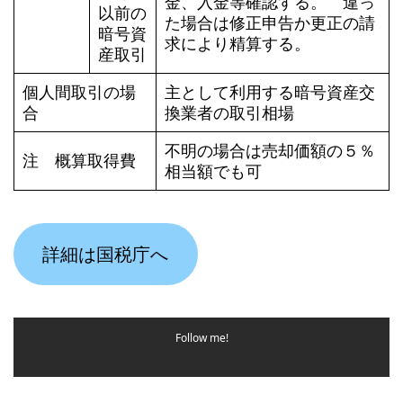
金、入金等確認する。 違っ
以前の
た場合は修正申告か更正の請
暗号資
求により精算する。
産取引
個人間取引の場
主として利用する暗号資産交
合
換業者の取引相場
不明の場合は売却価額の５％
注 概算取得費
相当額でも可
詳細は国税庁へ
Follow me!