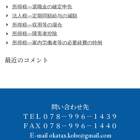
所得税―退職金の確定申告
法人税―定期同額給与の減額
所得税―収用等の場合
所得税―障害者控除
所得税―家内労働者等の必要経費の特例
最近のコメント
問い合わせ先
ＴＥＬ ０７８－９９６－１４３９
ＦＡＸ ０７８－９９６－１４４０
Ｅ-mail okatax.kobe@gmail.com