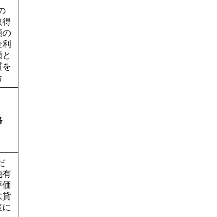
の
取得
額の
金利
額と
質を
合
格
だ
他有
評価
は貸
表に