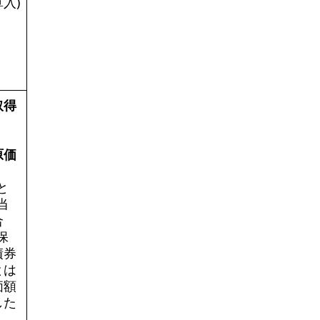
入)
取得
原価
と
当
合
保
債券
とは
価額
した