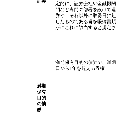
証券
定的に、証券会社や金融機関
門など専門の部署を設けて運
券や、それ以外に取得日に短
したものである旨を帳簿書類
がにこれに該当すると規定さ
満期保有目的の債券で、満期
日から1年を超える券権
満期
保有
目的
の債
券