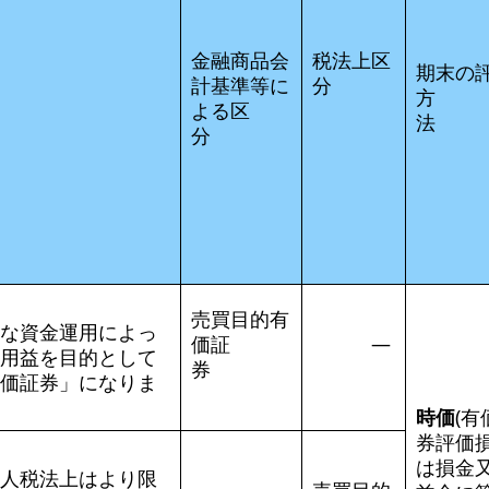
金融商品会
税法上区
期末の
計基準等に
分
方
よる区
分
売買目的有
な資金運用によっ
価証
―
用益を目的として
券
価証券」になりま
時価
(有
券評価
は損金
人税法上はより限