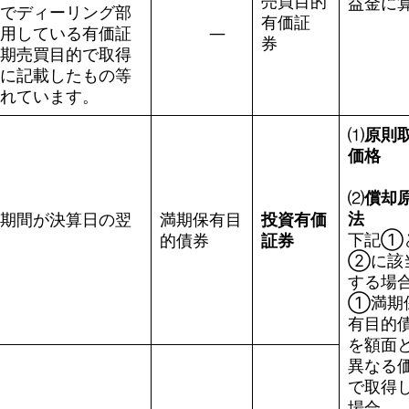
売買目的
益金に算
でディーリング部
有価証
用している有価証
―
券
期売買目的で取得
に記載したもの等
れています。
⑴
原則
価格
⑵
償却
法
期間が決算日の翌
満期保有目
投資有価
下記①
的債券
証券
➁に該
する場
①満期
有目的
を額面
異なる
で取得
場合