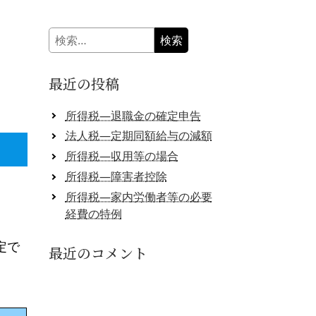
検
索:
最近の投稿
所得税―退職金の確定申告
法人税―定期同額給与の減額
所得税―収用等の場合
所得税―障害者控除
所得税―家内労働者等の必要
経費の特例
定で
最近のコメント