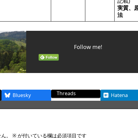
記載)
実質、
法
Follow me!
Threads
Bluesky
Hatena
せん。
※
が付いている欄は必須項目です