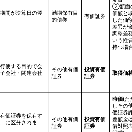
➁額面
期間が決算日の翌
満期保有目
価額と
有価証券
的債券
した価
差異が
調整差
いう性
持つ場
行使する目的で会
その他有価
投資有価
子会社・関連会社
取得価
証券
証券
時価(
た
しその
価証券
有価証券を保有す
その他有価
投資有価
差額金
」に区分されま
証券
証券
借対照