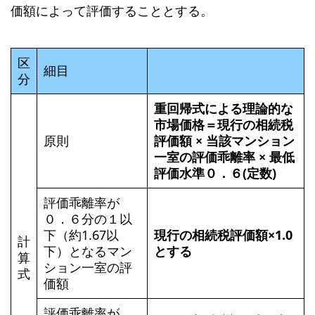
価額によって評価することとする。
区
細目
分
重回帰式による理論的な
市場価格＝現行の相続税
原則
評価額 × 当該マンション
一室の評価乖離率 × 最低
評価水準０．６(定数)
評価乖離率が
０．６分の１以
下（約1.67以
現行の相続税評価額×1.0
計
下）となるマン
とする
算
ション一室の評
式
価額
評価乖離率が