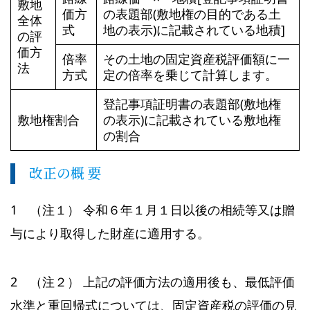
敷地
価方
の表題部(敷地権の目的である土
全体
式
地の表示)に記載されている地積]
の評
価方
倍率
その土地の固定資産税評価額に一
法
方式
定の倍率を乗じて計算します。
登記事項証明書の表題部(敷地権
敷地権割合
の表示)に記載されている敷地権
の割合
改正の概 要
1 （注１） 令和６年１月１日以後の相続等又は贈
与により取得した財産に適用する。
2 （注２） 上記の評価方法の適用後も、最低評価
水準と重回帰式については、固定資産税の評価の見