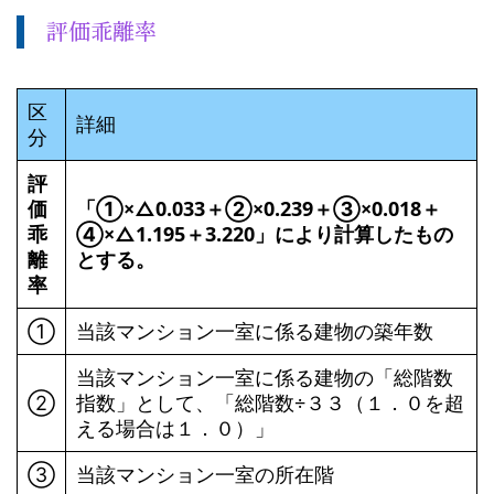
評価乖離率
区
詳細
分
評
価
「①×△0.033＋②×0.239＋③×0.018＋
乖
④×△1.195＋3.220」により計算したもの
離
とする。
率
①
当該マンション一室に係る建物の築年数
当該マンション一室に係る建物の「総階数
➁
指数」として、「総階数÷３３（１．０を超
える場合は１．０）」
➂
当該マンション一室の所在階