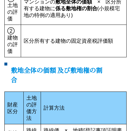
マンションの
敷地全体の価額
× 区分所
土地
有する建物に
係る敷地権の割合
(小規模宅
の評
地の特例の適用あり)
価
➁
建物
区分所有する建物の固定資産税評価額
の評
価
敷地全体の価額 及び敷地権の割
合
土地
財産
の評
計算方法
区分
価方
法
路線
路線価 × 地積[登記事項証明書