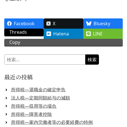
Facebook
X
Bluesky
Threads
Hatena
LINE
Copy
検
索:
最近の投稿
所得税―退職金の確定申告
法人税―定期同額給与の減額
所得税―収用等の場合
所得税―障害者控除
所得税―家内労働者等の必要経費の特例