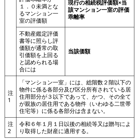
現行の相続税評価額×当
１．０未満とな
該マンション一室の評価
るマンション一
乖離率
室の評価額
不動産鑑定評価
書等に照らし評
価額が通常の取
当該価額
引価額を上回る
と認められる場
合には
「マンション一室」には、総階数２階以下の
物件に係る各部分及び区分所有されている居
注
住用部分が３以下であって、かつ、その全て
1
が親族の居住用である物件（いわゆる二世帯
住宅等）に係る各部分は含まない。
注
令和６年１月１日以後の相続等又は贈与によ
2
り取得した財産に適用する。