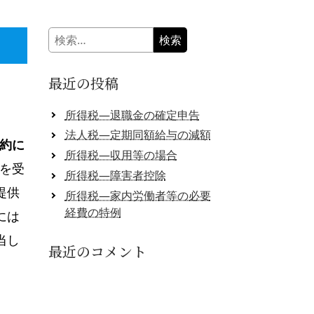
検
索:
最近の投稿
所得税―退職金の確定申告
法人税―定期同額給与の減額
約に
所得税―収用等の場合
を受
所得税―障害者控除
提供
所得税―家内労働者等の必要
経費の特例
には
当し
最近のコメント