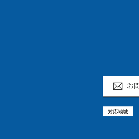
お
対応地域