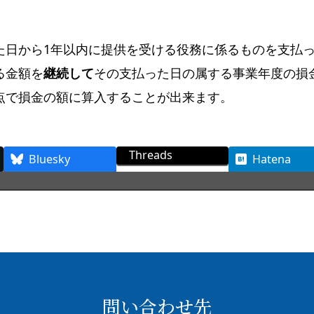
た日から1年以内に提供を受ける役務に係るものを支払
る金額を
継続して
その支払った日の属する事業年度の損
点で損金の額に算入することが出来ます。
Threads
Bluesky
Hatena
問い合わせ先