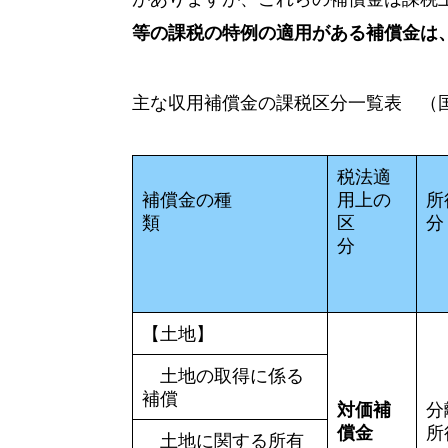
等の課税の特例の適用がある補償金は
主な収用補償金の課税区分一覧表 （
税法適
補償金の種
用上の
所
類
区
分
【土地】
土地の取得に係る
補償
対価補
分
償金
所
土地に関する所有