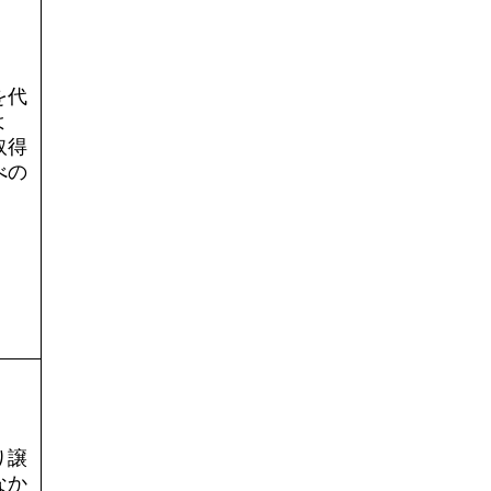
を代
よ
取得
べの
り譲
なか