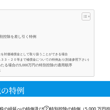
の特別控除を差し引く特例
金を対価補償金として取り扱うことができる場合
３３－２０等まで補償金についての特例あり(別途参照下さい)
る場合の5,000万円の特別控除の適用順序
等
税の特例
の繰延べの特例及び②特別控除の特例（5,000 万円