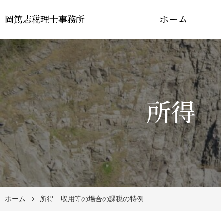
ホーム
岡篤志税理士事務所
所得 
ホーム
所得 収用等の場合の課税の特例