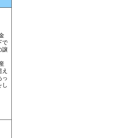
金
下で
の譲
産
超え
あっ
をし