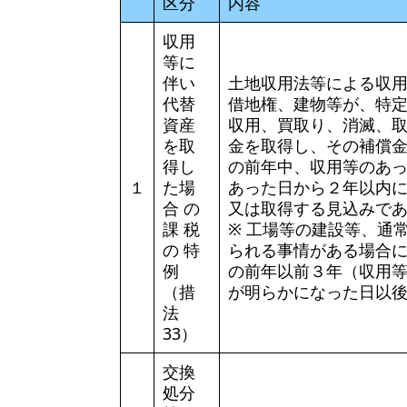
区分
内容
収用
等に
伴い
土地収用法等による収
代替
借地権、建物等が、特
資産
収用、買取り、消滅、
を取
金を取得し、その補償
得し
の前年中、収用等のあ
１
た場
あった日から２年以内
合 の
又は取得する見込みで
課 税
※ 工場等の建設等、通
の 特
られる事情がある場合
例
の前年以前３年（収用
（措
が明らかになった日以
法
33）
交換
処分