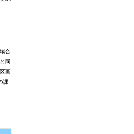
場合
と同
区画
の課