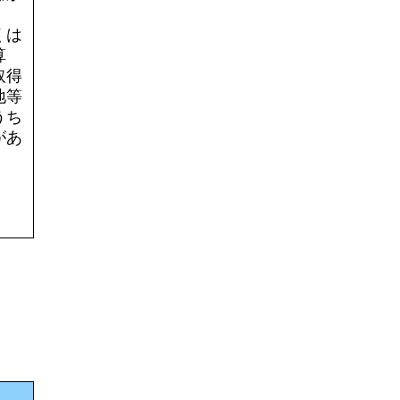
くは
算
取得
地等
うち
があ