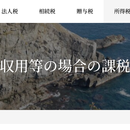
法人税
相続税
贈与税
所得
収用等の場合の課