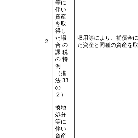
等に
伴い
資産
を取
得し
た場
収用等により、補償金
２
合 の
た資産と同種の資産を
課 税
の 特
例
（措
法 33
の
２）
換地
処分
等に
伴い
資産