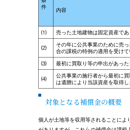
条
件
内容
⑴
売った土地建物は固定資産であ
その年に公共事業のために売っ
⑵
合の課税の特例の適用を受けて
⑶
最初に買取り等の申出があった
公共事業の施行者から最初に買
⑷
は遺贈により当該資産を取得し
対象となる補償金の概要
個人が土地等を収用等されることによ
がありますが、これらの補償金は課税