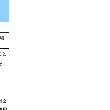
場
こと
た
償金
収用