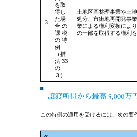
を取
得し
土地区画整理事業や土
た場
処分、市街地再開発事
３
合 の
業による権利変換によ
課 税
の一部を取得する権利
の 特
例
（措
法 33
の
３）
譲渡所得から最高 5,00
この特例の適用を受けるには、次の要