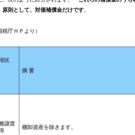
、原則として、対価補償金だけです
。
国税庁ＨＰより）
得区
分
摘 要
離譲渡
棚卸資産を除きます。
得