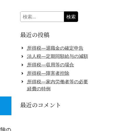
検
索:
最近の投稿
所得税―退職金の確定申告
法人税―定期同額給与の減額
所得税―収用等の場合
所得税―障害者控除
所得税―家内労働者等の必要
経費の特例
最近のコメント
控除の