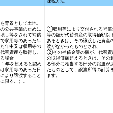
課税方法
用を背景として土地、
定の公共事業のために
①収用等により交付される補償
取壊し等をされて補償
等の額が代替資産の取得価額以
金で収用等のあった年
あるときは、その譲渡した資産
った年中又は収用等の
渡がなかったものとされ、
に代替資産を取得し、
②その補償金等の額が、代替資
ある場合
の取得価額超えるときは、その
常１年を超えると認め
る部分に相当する部分の譲渡が
には収用等のあった日
たものとして、譲渡所得の計算
等により譲渡すること
ます。
後に限る。）。