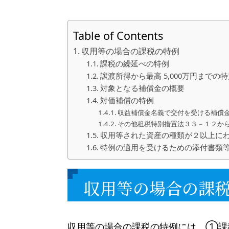
Table of Contents
収用等の場合の課税の特例
課税の繰延べの特例
譲渡所得から最高 5,000万円まで
対象となる補償金の概要
対価補償の特例
収益補償金名義で交付を受ける補償
その他租税特別措置法３３－１２から
収用等された資産の種類が２以上にわた
特例の適用を受けるための添付書類
収用等の場合の課
収用等の場合の課税の特例には、①課税