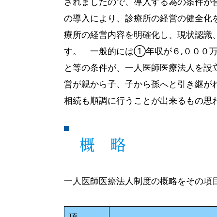
されましたので、導入する為の条件が
の導入により、診療所の経営の健全化
療所の経営内容を明確化し、現状認識
す。 一般的には①年収が６,０００
と等の条件が、一人医師医療法人を設
営が親から子、子から孫へと引き継が
相続も順調に行うことが出来るもの思
概 略
一人医師医療法人制度の概略をその項
項