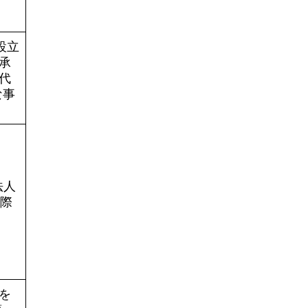
設立
承
代
な事
法人
た際
を