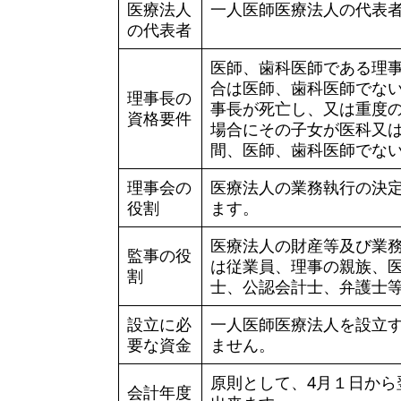
医療法人
一人医師医療法人の代表
の代表者
医師、歯科医師である理事
合は医師、歯科医師でない
理事長の
事長が死亡し、又は重度
資格要件
場合にその子女が医科又
間、医師、歯科医師でな
理事会の
医療法人の業務執行の決
役割
ます。
医療法人の財産等及び業務
監事の役
は従業員、理事の親族、
割
士、公認会計士、弁護士
設立に必
一人医師医療法人を設立
要な資金
ません。
原則として、4月１日から
会計年度