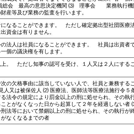
社員総会 最高の意思決定機関 ⑶ 理事会 業務執行機
財産等及び業務の監査を行います。
者になることができます。 ただし確定拠出型社団医療
は出資金は有りません。
外の法人は社員になることができます。 社員は出資者
各一個の議決権を有します。
以上。 ただし知事の認可を受け、１人又は２人にする
で次の欠格事由に該当していない人で、社員と兼務する
後見人又は被保佐人 ⑵ 医療法、医師法等医療法施行令５
する法令の規定により罰金以上の刑に処せられ、その執
ことがなくなった日から起算して２年を経過しない者 
か刑法等において禁錮以上の刑に処せられ、その執行が
とがなくなるまでの者