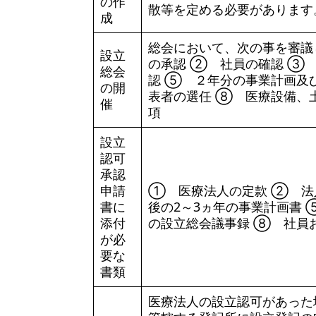
の作
散等を定める必要があります
成
総会において、次の事を審議
設立
の承認 ② 社員の確認 ③
総会
認 ⑤ ２年分の事業計画及
の開
表者の選任 ⑧ 医療設備、
催
項
設立
認可
承認
申請
① 医療法人の定款 ② 法
書に
後の2～3ヵ年の事業計画書
添付
の設立総会議事録 ⑧ 社員
が必
要な
書類
医療法人の設立認可があった