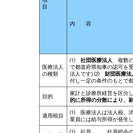
目
内 容
⑴
社団医療法人
複数の
医療法人
で都道府県知事の認可を受
の種類
法人です) ⑵
財団医療法
付し一定の条件のもとで
家計と診療所経営を区分
目的
的に所得の分散により、
⑴ 医療法人は法人税、消
適用税目
業員には給与所得が発生
⑴ 社員 社員総会の構