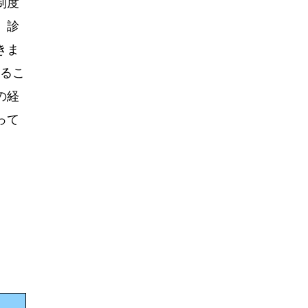
制度
、診
きま
るこ
の経
って