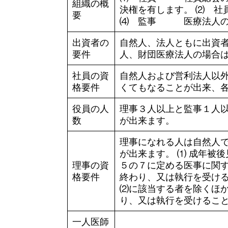
組織の概
決権を有します。 ⑵ 
要
⑷ 監事 医療法人の
出資者の
自然人、法人ともに出資
要件
人、財団医療法人の場合
社員の資
自然人および営利法人以
格要件
くてもなることが出来、
役員の人
理事３人以上と監事１人
数
が出来ます。
理事になれる人は自然人
が出来ます。 ⑴ 成年被
理事の資
５の７に定める医事に関
格要件
終わり、又は執行を受ける
⑵に該当する者を除くほ
り、又は執行を受けるこ
一人医師