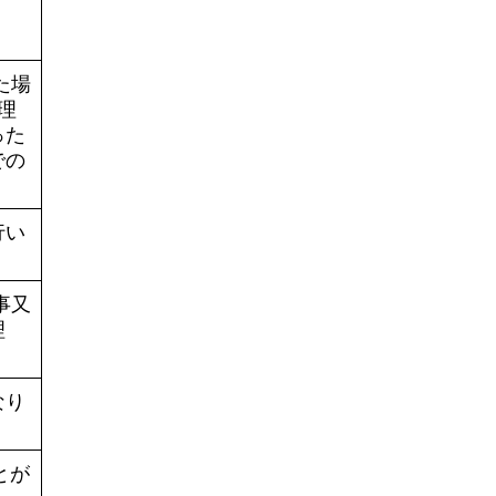
た場
理
った
での
行い
事又
理
なり
とが