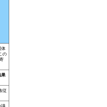
団体
この
寄
結果
族従
の議