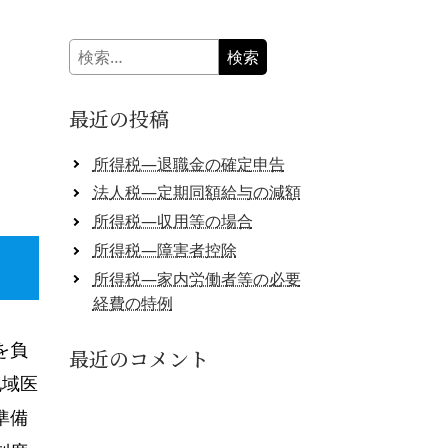
検
索:
最近の投稿
所得税―退職金の確定申告
法人税―定期同額給与の減額
所得税―収用等の場合
所得税―障害者控除
所得税―家内労働者等の必要
経費の特例
を負
最近のコメント
地域医
準備