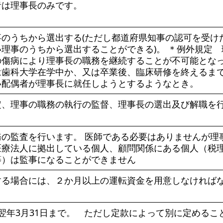
者は理事長のみです。
のうちから選出する(ただし都道府県知事の認可を受け
理事のうちから選出することができる)。 ＊例外規定 
の傷病により理事長の職務を継続することが不可能とな
は歯科大学在学中か、又は卒業後、臨床研修を終えるま
い配偶者が理事長に就任しようとするようなとき。
定、理事の職務の執行の監督、理事長の選出及び解職を
の監査を行います。 医師である必要はありませんが理
医療法人に拠出している個人、顧問関係にある個人（税
等）は監事になることができません
する場合には、２か月以上の運転資金を用意しなければ
翌年3月31日まで。 ただし定款によって別に定めるこ