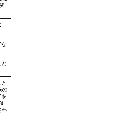
関
法
でな
こと
こと
条の
行を
⑶
終わ