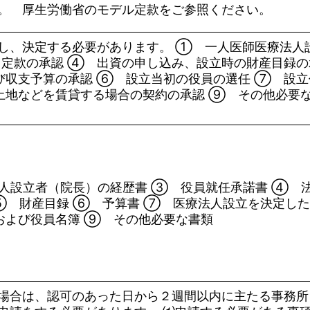
。 厚生労働省のモデル定款をご参照ください。
し、決定する必要があります。 ① 一人医師医療法人
 定款の承認 ➃ 出資の申し込み、設立時の財産目録の
び収支予算の承認 ⑥ 設立当初の役員の選任 ⑦ 設立
土地などを賃貸する場合の契約の承認 ⑨ その他必要
人設立者（院長）の経歴書 ③ 役員就任承諾書 ➃ 
 ⑤ 財産目録 ⑥ 予算書 ⑦ 医療法人設立を決定し
および役員名簿 ⑨ その他必要な書類
場合は、認可のあった日から２週間以内に主たる事務所