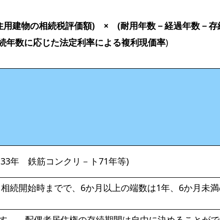
住用建物の相続税評価額) × (耐用年数－経過年数－存
(存続年数に応じた法定利率による複利現価率
)
造33年 鉄筋コンクリ－ト71年等)
ら相続開始時までで、6か月以上の端数は1年、6か月未満
す。 配偶者居住権の存続期間は自由に決めることがで