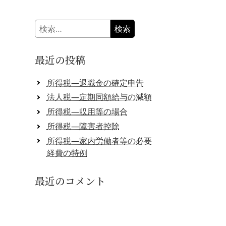
検
索:
最近の投稿
所得税―退職金の確定申告
法人税―定期同額給与の減額
所得税―収用等の場合
所得税―障害者控除
所得税―家内労働者等の必要
経費の特例
最近のコメント