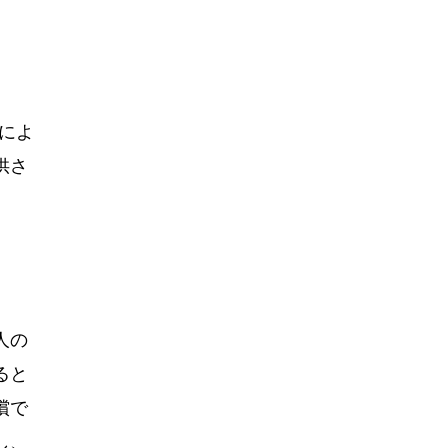
定によ
供さ
人の
ると
償で
し、