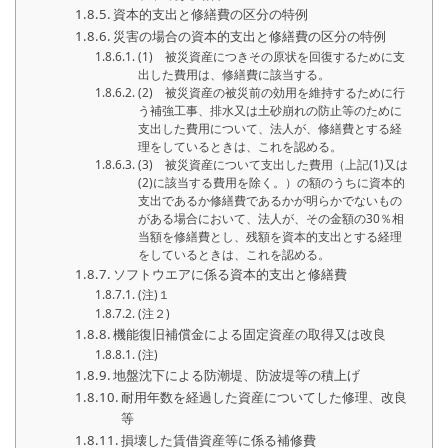
資本的支出と修繕費の区分の特例
災害の場合の資本的支出と修繕費の区分の特例
(1) 被災資産につきその原状を回復するために支
出した費用は、修繕費に該当する。
(2) 被災資産の被災前の効用を維持するために行
う補強工事、排水又は土砂崩れの防止等のために
支出した費用について、法人が、修繕費とする経
理をしているときは、これを認める。
(3) 被災資産について支出した費用（上記(1)又は
(2)に該当する費用を除く。）の額のうちに資本的
支出であるか修繕費であるかが明らかでないもの
がある場合において、法人が、その金額の30％相
当額を修繕費とし、残額を資本的支出とする経理
をしているときは、これを認める。
ソフトウエアに係る資本的支出と修繕費
(注)１
(注２)
機能復旧補償金による固定資産の取得又は改良
(注)
地盤沈下による防潮堤、防波堤等の積上げ
耐用年数を経過した資産についてした修理、改良
等
損壊した賃借資産等に係る補修費