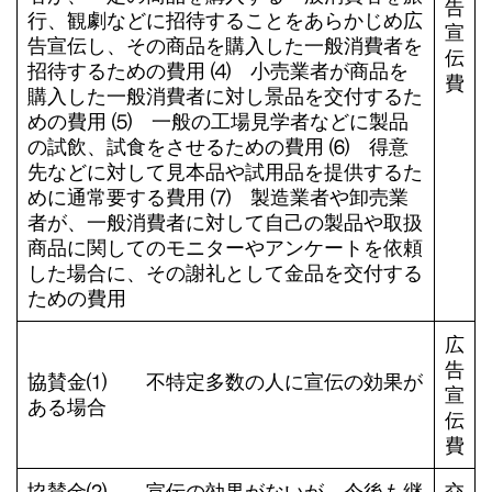
告
行、観劇などに招待することをあらかじめ広
宣
告宣伝し、その商品を購入した一般消費者を
伝
招待するための費用 ⑷ 小売業者が商品を
費
購入した一般消費者に対し景品を交付するた
めの費用 ⑸ 一般の工場見学者などに製品
の試飲、試食をさせるための費用 ⑹ 得意
先などに対して見本品や試用品を提供するた
めに通常要する費用 ⑺ 製造業者や卸売業
者が、一般消費者に対して自己の製品や取扱
商品に関してのモニターやアンケートを依頼
した場合に、その謝礼として金品を交付する
ための費用
広
告
協賛金⑴ 不特定多数の人に宣伝の効果が
宣
ある場合
伝
費
協賛金⑵ 宣伝の効果がないが、今後も継
交