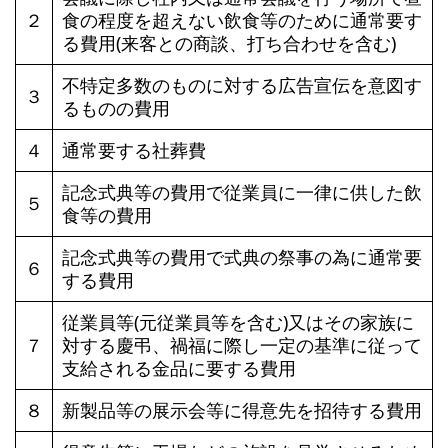
２
食の程度を超えない飲食等のために通常要す
る費用(来客との商談、打ち合わせを含む)
不特定多数のものに対する広告宣伝を意図す
３
るものの費用
４
通常要する社葬費
記念式典等の費用で従業員に一律に供した飲
５
食等の費用
記念式典等の費用で式典の祭事の為に通常要
６
する費用
従業員等(元従業員等を含む)又はその家族に
７
対する慶弔、禍福に際し一定の基準に従って
支給される金品に要する費用
８
新製品等の展示会等に得意先を招待する費用