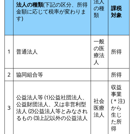
法人
法人の種類
(下記の区分、所得
の種
課税
金額に応じて税率が変わりま
類
対象
す)
一般
の医
1
普通法人
所得
療法
人
2
協同組合等
所得
収益
事業
公益法人等 ⑴公益社団法人、
社会
(＊注)
公益財団法人、又は非営利型
3
医療
から
法人 ⑵公益法人等とみなされ
法人
生じ
るもの ⑶上記以外の公益法人
た所
得