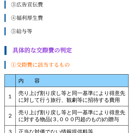
➂広告宣伝費
➃福利厚生費
⑤給与等
具体的な交際費の判定
①交際費に該当するもの
内 容
売り上げ割り戻し等と同一基準により得意先
１
に対して行う旅行、観劇等に招待する費用
売り上げ割り戻し等と同一基準により得意先
２
に対する物品(３,０００円超のもの)の贈与
３
正当な対価でない情報提供料等