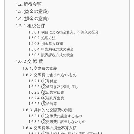
所得金額
(益金の意義)
(損金の意義)
1 租税公課
税目による損金算入、不算入の区分
処理方法
損金算入時期
申告納税方式の税金
賦課課税方式の税金
2 交 際 費
交際費の意義
交際費に含まれないもの
①寄付金
➁値引き及び割り戻し
➂広告宣伝費
➃福利厚生費
⑤給与等
具体的な交際費の判定
①交際費に該当するもの
➁交際費に該当しないもの
交際費等の損金不算入額
①期末資本金の額が１億円以下の法人