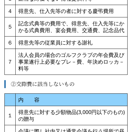
４
得意先、仕入先等の者に対する慶弔費用
記念式典等の費用で、得意先、仕入先等にか
５
かる式典費用、宴会費用、交通費、記念品代
６
得意先等の従業員に対する謝礼
法人会員の場合のゴルフクラブの年会費及び
７
事業遂行上必要なプレ－費、年決めロッカ－
料等
➁交際費に該当しないもの
内 容
得意先に対する少額物品(3,000円以下のもの)
１
の贈与
会議に際し社内又は通常会議を行う場所で昼