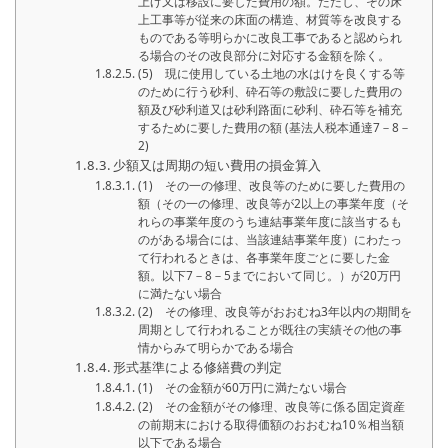
上げ又は移設に要した費用の額。ただし、その床
上工事等が従来の床面の構造、材質等を改良する
ものである等明らかに改良工事であると認められ
る場合のその改良部分に対応する金額を除く。
(5) 現に使用している土地の水はけを良くする等
のために行う砂利、砕石等の敷設に要した費用の
額及び砂利道又は砂利路面に砂利、砕石等を補充
するために要した費用の額 (基法人税本通達7－8－
2)
少額又は周期の短い費用の損金算入
(1) その一の修理、改良等のために要した費用の
額（その一の修理、改良等が2以上の事業年度（そ
れらの事業年度のうち連結事業年度に該当するも
のがある場合には、当該連結事業年度）にわたっ
て行われるときは、各事業年度ごとに要した金
額。以下7－8－5までにおいて同じ。）が20万円
に満たない場合
(2) その修理、改良等がおおむね3年以内の期間を
周期として行われることが既往の実績その他の事
情からみて明らかである場合
形式基準による修繕費の判定
(1) その金額が60万円に満たない場合
(2) その金額がその修理、改良等に係る固定資産
の前期末における取得価額のおおむね10％相当額
以下である場合