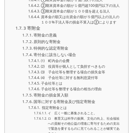
➁期末資本金の額が１億円超100億円以下の法人
➂期末資本金の額が１００億を超える法人
資本金の額又は出資金の額が５億円以上の法人の
１００%子法人等の損金不算入は➁によります
3 寄附金
寄附金の意義
原則的な寄附金
特例的な認定寄附金
寄付金に該当しない場合
⑴ 町内会の会費
⑵ 役員等が個人として負担すべきもの
⑶ 子会社等を整理する場合の損失金等
⑷ 子会社等に対する無利息貸付等
子会社等とは
子会社等を整理する場合の相当の理由
寄附金の損金算入額
国等に対する寄附金及び指定寄附金
指定寄附金とは
イ 広く一般に募集されること。
ロ 教育又は科学の振興、文化の向上、社会福祉
への貢献その他公益の増進に寄与するための支出
で緊急を要するものに充てられることが確実であ