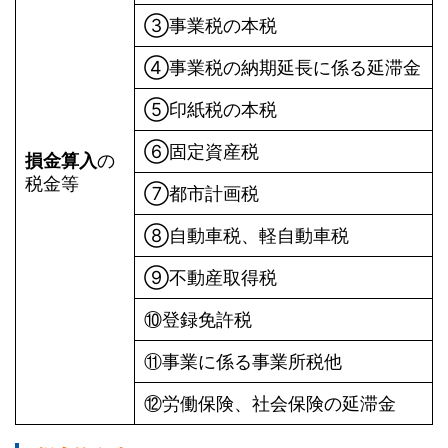
➂事業税の本税
➃事業税の納期延長に係る延滞金
⑤印紙税の本税
⑥固定資産税
損金算入
の
税金等
⑦都市計画税
⑧自動車税、軽自動車税
➈不動産取得税
⑩登録免許税
⑪事業に係る事業所税他
⑫労働保険、社会保険の延滞金