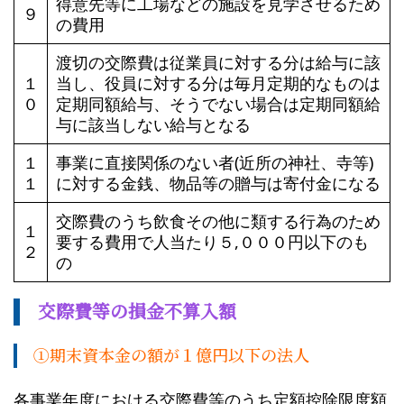
得意先等に工場などの施設を見学させるため
９
の費用
渡切の交際費は従業員に対する分は給与に該
１
当し、役員に対する分は毎月定期的なものは
０
定期同額給与、そうでない場合は定期同額給
与に該当しない給与となる
１
事業に直接関係のない者(近所の神社、寺等)
１
に対する金銭、物品等の贈与は寄付金になる
交際費のうち飲食その他に類する行為のため
１
要する費用で人当たり５,０００円以下のも
２
の
交際費等の損金不算入額
①期末資本金の額が１億円以下の法人
各事業年度における交際費等のうち定額控除限度額