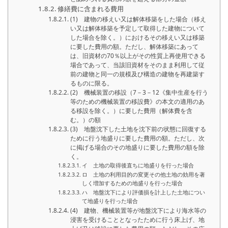
修繕費に含まれる費用
(1) 建物の移えい又は解体移築をした場合（移え
い又は解体移築を予定して取得した建物について
した場合を除く。）におけるその移えい又は移築
に要した費用の額。ただし、解体移築にあって
は、旧資材の70％以上がその性質上再使用できる
場合であって、当該旧資材をそのまま利用して従
前の建物と同一の規模及び構造の建物を再建築す
るものに限る。
(2) 機械装置の移設（7－3－12《集中生産を行う
等のための機械装置の移設費》の本文の適用のあ
る移設を除く。）に要した費用（解体費を含
む。）の額
(3) 地盤沈下した土地を沈下前の状態に回復する
ために行う地盛りに要した費用の額。ただし、次
に掲げる場合のその地盛りに要した費用の額を除
く。
イ 土地の取得後直ちに地盛りを行った場合
ロ 土地の利用目的の変更その他土地の効用を著
しく増加するための地盛りを行った場合
ハ 地盤沈下により評価損を計上した土地につい
て地盛りを行った場合
(4) 建物、機械装置等が地盤沈下により海水等の
浸害を受けることとなったために行う床上げ、地