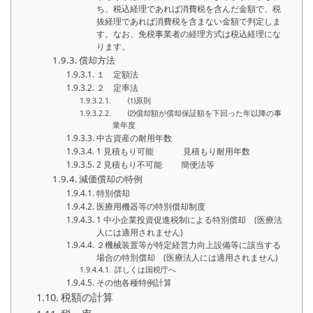
ち、税込経理であれば消費税を含んだ金額で、税
抜経理であれば消費税を含まない金額で判定しま
す。なお、免税事業者の経理方式は税込経理にな
ります。
償却方法
１ 定額法
２ 定率法
⑴原則
⑵償却額が償却保証額を下回った年以降の事
業年度
中古資産の耐用年数
1 見積もり可能 見積もり耐用年数
2 見積もり不可能 簡便法等
減価償却の特例
特別償却
医療用機器等の特別償却制度
1 中小企業投資促進税制による特別償却 (医療法
人には適用されません)
２機械装置等が特定経営力向上設備等に該当する
場合の特別償却 (医療法人には適用されません)
詳しくは国税庁へ
その他各種特例計算
税額の計算