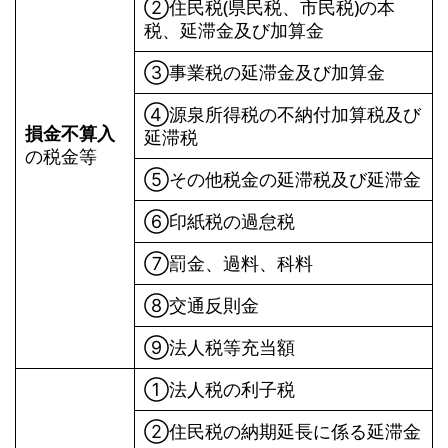
➁住民税(県民税、市民税)の本
税、延滞金及び加算金
➂事業税の延滞金及び加算金
➃源泉所得税の不納付加算税及び
損金不算入
延滞税
の税金等
⑤その他税金の延滞税及び延滞金
⑥印紙税の過怠税
⑦罰金、過料、科料
⑧交通反則金
➈法人税等充当額
①法人税の利子税
➁住民税の納期延長に係る延滞金