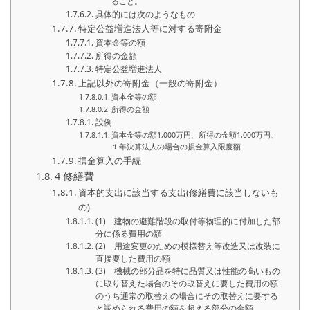
ること。
具体的には次のようなもの
特定公益増進法人等に対する寄附金
資本金等の額
所得の金額
特定公益増進法人
上記以外の寄附金（一般の寄附金）
資本金等の額
所得の金額
設例
資本金等の額1,000万円、所得の金額1,000万円、
１年決算法人の場合の損金算入限度額
損金算入の手続
4 修繕費
資本的支出に該当する支出(修繕費に該当しないも
の)
(1) 建物の避難階段の取付等物理的に付加した部
分に係る費用の額
(2) 用途変更のための模様替え等改造又は改装に
直接要した費用の額
(3) 機械の部分品を特に品質又は性能の高いもの
に取り替えた場合のその取替えに要した費用の額
のうち通常の取替えの場合にその取替えに要する
と認められる費用の額を超える部分の金額