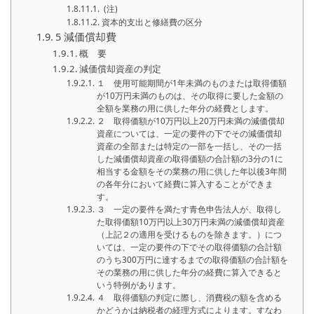
(注)
資本的支出と修繕費の区分
5 減価償却費
概 要
減価償却資産の判定
１ 使用可能期間が1年未満のものまたは取得価額
が10万円未満のものは、その取得に要した金額の
全額を業務の用に供した年分の経費とします。
２ 取得価額が10万円以上20万円未満の減価償却
資産については、一定の要件の下でその減価償却
資産の全部または特定の一部を一括し、その一括
した減価償却資産の取得価額の合計額の3分の1に
相当する金額をその業務の用に供した年以後3年間
の各年分において経費に算入することができま
す。
３ 一定の要件を満たす青色申告法人が、取得し
た取得価額10万円以上30万円未満の減価償却資産
（上記２の適用を受けるものを除きます。）につ
いては、一定の要件の下でその取得価額の合計額
のうち300万円に達するまでの取得価額の合計額を
その業務の用に供した年分の経費に算入できると
いう特例があります。
４ 取得価額の判定に際し、消費税の額を含める
かどうかは納税者の経理方式によります。すなわ